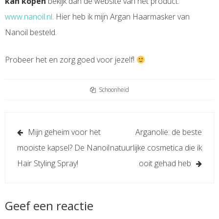
kan kopen
bekijk dan de website van het product:
www.nanoil.nl
. Hier heb ik mijn Argan Haarmasker van
Nanoil besteld.
Probeer het en zorg goed voor jezelf!
Schoonheid
Berichtnavigatie
Mijn geheim voor het
Arganolie: de beste
mooiste kapsel? De Nanoil
natuurlijke cosmetica die ik
Hair Styling Spray!
ooit gehad heb
Geef een reactie