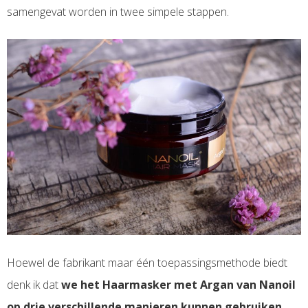
samengevat worden in twee simpele stappen.
Hoewel de fabrikant maar één toepassingsmethode biedt
denk ik dat
we het Haarmasker met Argan van Nanoil
op drie verschillende manieren kunnen gebruiken